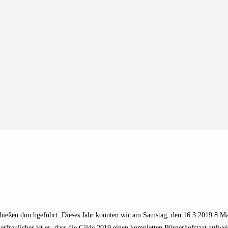
schießen durchgeführt. Dieses Jahr konnten wir am Samstag, den 16.3.2019 8 M
reulicher ist es, dass die Gilde 2019 einen kompletten Bürgerhofstaat aufwei