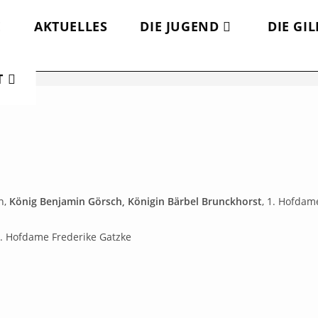
E
AKTUELLES
DIE JUGEND
DIE GI
T
n,
König Benjamin Görsch, Königin Bärbel Brunckhorst
, 1. Hofdam
 1. Hofdame Frederike Gatzke