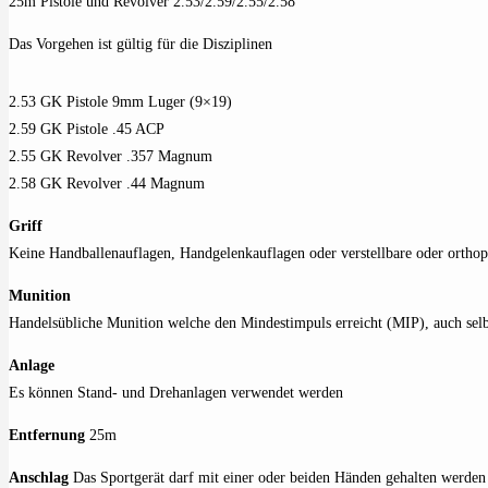
25m Pistole und Revolver 2.53/2.59/2.55/2.58
Das Vorgehen ist gültig für die Disziplinen
2.53 GK Pistole 9mm Luger (9×19)
2.59 GK Pistole .45 ACP
2.55 GK Revolver .357 Magnum
2.58 GK Revolver .44 Magnum
Griff
Keine Handballenauflagen, Handgelenkauflagen oder verstellbare oder orthop
Munition
Handelsübliche Munition welche den Mindestimpuls erreicht (MIP), auch sel
Anlage
Es können Stand- und Drehanlagen verwendet werden
Entfernung
25m
Anschlag
Das Sportgerät darf mit einer oder beiden Händen gehalten werden