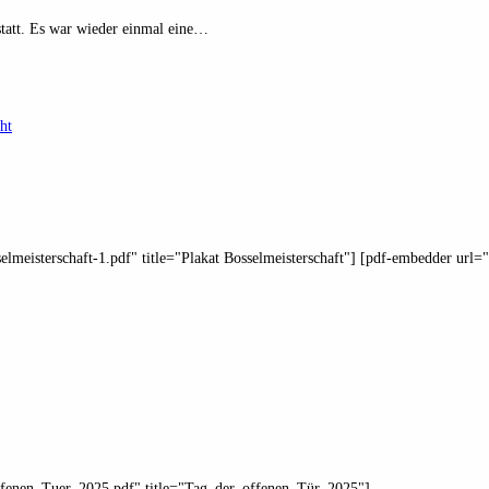
statt. Es war wieder einmal eine…
elmeisterschaft-1.pdf" title="Plakat Bosselmeisterschaft"] [pdf-embedder url="
_offenen_Tuer_2025.pdf" title="Tag_der_offenen_Tür_2025"]