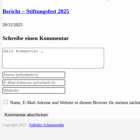
Bericht – Stiftungsfest 2025
20/12/2025
Schreibe einen Kommentar
Kommentar
Gib
deinen
Gib
Namen
deine
Gib
oder
E-
deine
Name, E-Mail-Adresse und Website in diesem Browser für meinen nächs
Benutzernamen
Mail-
Website-
zum
Adresse
URL
Kommentieren
zum
ein
Copyright 2022 -
Sülfelder Schützengilde
ein
Kommentieren
(optional)
ein