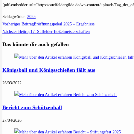
[pdf-embedder url=“https://suelfeldergilde.de/wp-content/uploads/Tag_der
Schlagwörter
:
2025
Weitere
Vorheriger Beitrag
Eröffnungspokal 2025 – Ergebnisse
Artikel
Nächster Beitrag
17. Sülfelder Boßelmeisterschaften
ansehen
Das könnte dir auch gefallen
Königsball und Königsschießen fällt aus
26/03/2022
Bericht zum Schützenball
27/04/2026