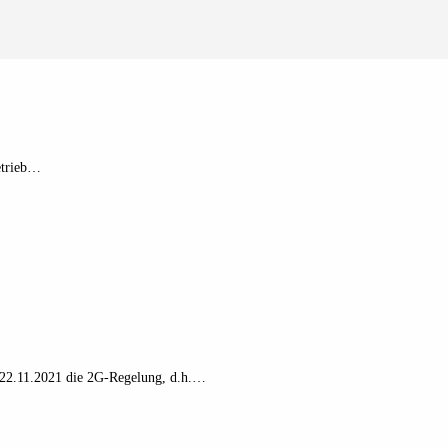
etrieb…
n 22.11.2021 die 2G-Regelung, d.h.…