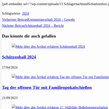
[pdf-embedder url=“/wp-content/uploads/13.SchlagernachtundSchuetzenfest.p
Schlagwörter
:
2024
Weitere
Vorheriger Beitrag
Kreismeisterschaft 2024 – Gewehr
Artikel
Nächster Beitrag
Schützenball 2024 – Bericht
ansehen
Das könnte dir auch gefallen
Schützenball 2024
17/04/2024
Tag der offenen Tür mit Familienpokalschießen
21/09/2023