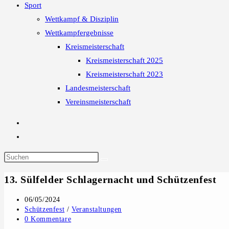
Sport
Wettkampf & Disziplin
Wettkampfergebnisse
Kreismeisterschaft
Kreismeisterschaft 2025
Kreismeisterschaft 2023
Landesmeisterschaft
Vereinsmeisterschaft
13. Sülfelder Schlagernacht und Schützenfest
Beitrag
06/05/2024
veröffentlicht:
Beitrags-
Schützenfest
/
Veranstaltungen
Kategorie:
Beitrags-
0 Kommentare
Kommentare: