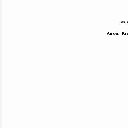
Den 3
An den Kre